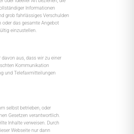
 oder ideeller Art beziehen, die
ollständiger Informationen
nd grob fahrlässiges Verschulden
iten oder das gesamte Angebot
ltig einzustellen.
 davon aus, dass wir zu einer
wünschten Kommunikation
ng und Telefaxmitteilungen
hm selbst betrieben, oder
einen Gesetzen verantwortlich.
llte Inhalte verweisen. Durch
 dieser Webseite nur dann