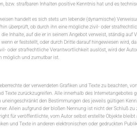
n, bzw. strafbaren Inhalten positive Kenntnis hat und es techni
eisen handelt es sich stets um lebende (dynamische) Verweisun
n überprüft, ob durch ihn eine mögliche zivil- oder strafrechtli
, die Inhalte, auf die er in seinem Angebot verweist, ständig auf
wenn er feststellt, oder durch Dritte darauf hingewiesen wird, d
ivil- oder strafrechtliche Verantwortlichkeit auslöst, wird der Au
h möglich und zumutbar ist.
rheberrechte der verwendeten Grafiken und Texte zu beachten, von
nd Texte zurückzugreifen. Alle innerhalb des Internetangebotes 
n uneingeschränkt den Bestimmungen des jeweils gültigen Kenn
mer. Allein aufgrund der bloßen Nennung ist nicht der Schluß z
ght für veröffentlichte, vom Autor selbst erstellte Objekte bleibt 
iken und Texte in anderen elektronischen oder gedruckten Publi