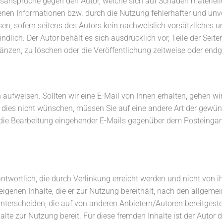
gsansprüche gegen den Autor, welche sich auf Schäden materieller
nen Informationen bzw. durch die Nutzung fehlerhafter und unv
en, sofern seitens des Autors kein nachweislich vorsätzliches u
indlich. Der Autor behält es sich ausdrücklich vor, Teile der Se
zen, zu löschen oder die Veröffentlichung zeitweise oder endgü
ufweisen. Sollten wir eine E-Mail von Ihnen erhalten, gehen wir
ie dies nicht wünschen, müssen Sie auf eine andere Art der ge
s die Bearbeitung eingehender E-Mails gegenüber dem Posteinga
antwortlich, die durch Verlinkung erreicht werden und nicht von i
ie eigenen Inhalte, die er zur Nutzung bereithält, nach den allgem
nterscheiden, die auf von anderen Anbietern/Autoren bereitgeste
alte zur Nutzung bereit. Für diese fremden Inhalte ist der Autor